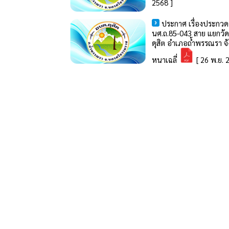
2568 ]
ประกาศ เรื่องประกวด
นศ.ถ.85-043 สาย แยกวัด
ดุสิต อำเภอถ้ำพรรณรา จ
หนาเฉลี่
[ 26 พ.ย. 