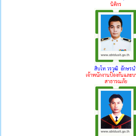
นิติกร
สิบโท วรวุฒิ อักษรน
เจ้าพนักงานป้องกันและบ
สาธารณภัย